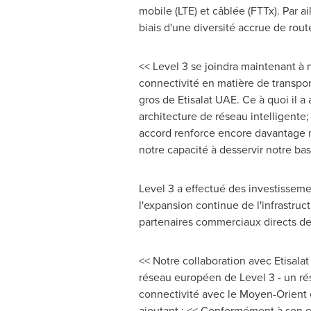
mobile (LTE) et câblée (FTTx). Par ai
biais d'une diversité accrue de rout
<< Level 3 se joindra maintenant à 
connectivité en matière de transpor
gros de Etisalat UAE. Ce à quoi il a 
architecture de réseau intelligente;
accord renforce encore davantage no
notre capacité à desservir notre bas
Level 3 a effectué des investisseme
l'expansion continue de l'infrastruc
partenaires commerciaux directs de
<< Notre collaboration avec Etisala
réseau européen de Level 3 - un rés
connectivité avec le Moyen-Orient 
ajoutant : << Conformément à son e