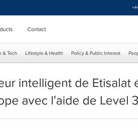
+4
ducts
Contact
e & Tech
Lifestyle & Health
Policy & Public Interest
Peop
ur intelligent de Etisalat
ope avec l'aide de Level 