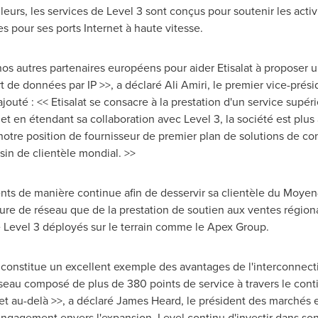
lleurs, les services de Level 3 sont conçus pour soutenir les acti
es pour ses ports Internet à haute vitesse.
nos autres partenaires européens pour aider Etisalat à proposer
t de données par IP >>, a déclaré
Ali Amiri
, le premier vice-prési
ajouté : << Etisalat se consacre à la prestation d'un service supéri
 et en étendant sa collaboration avec Level 3, la société est plus
tre position de fournisseur de premier plan de solutions de conc
sin de clientèle mondial. >>
nts de manière continue afin de desservir sa clientèle du Moyen-
ture de réseau que de la prestation de soutien aux ventes régiona
 Level 3 déployés sur le terrain comme le Apex Group.
t constitue un excellent exemple des avantages de l'interconnect
eau composé de plus de 380 points de service à travers le conti
et au-delà >>, a déclaré
James Heard
, le président des marchés 
ngagement envers l'expansion, Level continu d'investir dans so