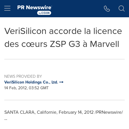
Accessibility Statement
Skip Navigation
Hamburger menu
VeriSilicon accorde la licence
des cœurs ZSP G3 à Marvell
NEWS PROVIDED BY
VeriSilicon Holdings Co., Ltd.
14 Feb, 2012, 03:52 GMT
SANTA CLARA, Californie,
February 14, 2012
/PRNewswire/
--