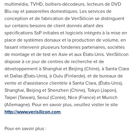
multimédia, TVHD, boîtiers-décodeurs, lecteurs de DVD
Blu-ray et passerelles domestiques. Les services de
conception et de fabrication de VeriSilicon se distinguent
sur certains besoins de client donnés allant des
spécifications SsP initiales et logiciels intégrés à la mise en
place de systèmes dorsaux et la production de volume, en
faisant intervenir plusieurs fonderies partenaires, sociétés
de montage et de test en Asie et aux États-Unis. VeriSilicon
dispose à ce jour de centres de recherche et de
développement à
Shanghai
et
Beijing
(Chine), à Santa Clara
et
Dallas
(États-Unis), à Oulu (Finlande), et de bureaux de
vente et d'assistance clientèle à Santa Clara, (États-Unis),
Shanghai
,
Beijing
et
Shenzhen
(Chine),
Tokyo
(Japon),
Taipei
(
Taiwan
),
Seoul
(Corée),
Nice (France)
et
Munich
(Allemagne). Pour en savoir plus, veuillez visiter le site
http://www.verisilicon.com
.
Pour en savoir plus :