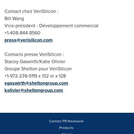
Contact chez VeriSilicon :
Bill Wang
Vice-président - Développement commercial
+1-408-844-8560
press@verisilicon.com
Contacts presse VeriSilicon :
Stacey Gaswirth
/
Katie Olivier
Groupe Shelton pour VeriSilicon
+1-972-239-5119 x 132 or x 128
sgaswirth@sheltongroup.com
kolivier@sheltongroup.com
Contact PR Newswire
Products