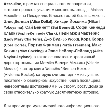
Assouline
, в рамках специального мероприятия,
которое прошло с участием множества звезд в
Maison
Assouline
на Пикадилли. В числе гостей были замечены
Элис Деллал (
Alice Dellal
)
,
Хикари Йокояма (
Hikari
Yokoyama
)
,
Сай Беннетт (Sai Bennett)
,
Софи Кеннеди
Кларк (SophieKennedy Clark), Леди Мэри Чартерис
(Lady
Mary Charteris
)
,
Джо Вуд (
Jo Wood
)
,
Кора Корре
(Cora Corré)
,
Портия Фриман (
Portia Freeman
), Макс
Кокинг (
Max Cocking
)
и
Элис Нейлор-Лейланд (
Alice
Naylor-Leyland
)
, а также основатель и креативный
директор компании Messika Валери Мессика (
Valerie
Messika
) и автор книги
"Messika"
Вивьен Беккер
(
Vivienne Becker
), которую считают одним из лучших
писателей о ювелирном искусстве. Книга посвящена
невероятным достижениям и быстрому росту Дома за
свою относительно краткую десятилетнюю историю.
Для просмотра мультимедийного информационного