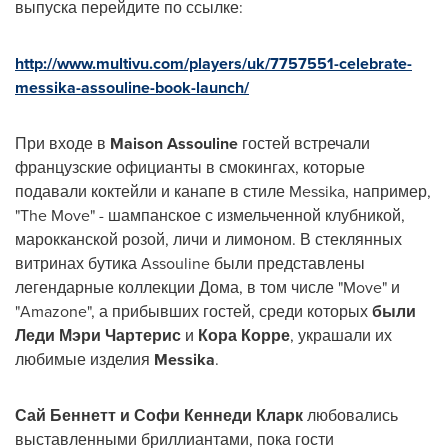
выпуска перейдите по ссылке:
http://www.multivu.com/players/uk/7757551-celebrate-
messika-assouline-book-launch/
При входе в
Maison Assouline
гостей встречали
французские официанты в смокингах, которые
подавали коктейли и канапе в стиле Messika, например,
"The Move" - шампанское с измельченной клубникой,
марокканской розой, личи и лимоном. В стеклянных
витринах бутика Assouline были представлены
легендарные коллекции Дома, в том числе "Move" и
"Amazone", а прибывших гостей, среди которых
были
Леди Мэри Чартерис
и
Кора Корре
, украшали их
любимые изделия
Messika
.
Сай Беннетт и Софи Кеннеди Кларк
любовались
выставленными бриллиантами, пока гости