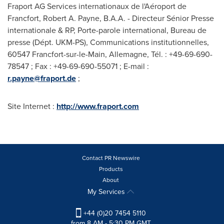
Fraport AG Services internationaux de l'Aéroport de
Francfort,
Robert A. Payne
, B.A.A. - Directeur Sénior Presse
internationale & RP, Porte-parole international, Bureau de
presse (Dépt. UKM-PS), Communications institutionnelles,
60547 Francfort-sur-le-Main, Allemagne, Tél. : +49-69-690-
78547 ; Fax : +49-69-690-55071 ; E-mail :
r.payne@fraport.de
;
Site Internet :
http://www.fraport.com
Contact PR Newswire
Products
About
My Services
+44 (0)20 7454 5110
from 8 AM - 5:30 PM GMT