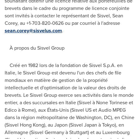
souhaitant obtenir une licence relative aux portefeuilles de
brevets dans le cadre du programme de licence conjointe
sont invités à contacter le représentant de Sisvel,
Sean
Corey
, au +1-703-820-0626 ou par courriel à l'adresse
sean.corey@sisvelus.com
.
À propos du Sisvel Group
Créé en 1982 lors de la fondation de Sisvel S.p.A. en
Italie, le Sisvel Group est devenu l'un des chefs de file
mondiaux en matière de gestion de la propriété
intellectuelle et d'optimisation de la valeur des droits de
brevets. Le Sisvel Group exerce ses activités dans le monde
entier, a des succursales en Italie (Sisvel à None Torinese et
Edico à
Rome
), aux États-Unis (Sisvel US et Audio MPEG
dans la région métropolitaine de
Washington, DC
), en Chine
(Sisvel Hong Kong), au Japon (Sisvel Japan à
Tokyo
), en
Allemagne (Sisvel Germany à
Stuttgart
) et au
Luxembourg