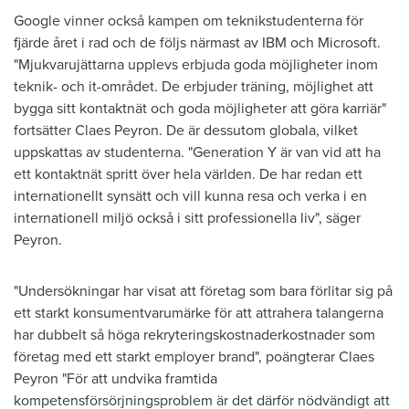
Google vinner också kampen om teknikstudenterna för
fjärde året i rad och de följs närmast av IBM och Microsoft.
"Mjukvarujättarna upplevs erbjuda goda möjligheter inom
teknik- och it-området. De erbjuder träning, möjlighet att
bygga sitt kontaktnät och goda möjligheter att göra karriär"
fortsätter
Claes Peyron
. De är dessutom globala, vilket
uppskattas av studenterna. "Generation Y är van vid att ha
ett kontaktnät spritt över hela världen. De har redan ett
internationellt synsätt och vill kunna resa och verka i en
internationell miljö också i sitt professionella liv", säger
Peyron.
"Undersökningar har visat att företag som bara förlitar sig på
ett starkt konsumentvarumärke för att attrahera talangerna
har dubbelt så höga rekryteringskostnaderkostnader som
företag med ett starkt employer brand", poängterar Claes
Peyron "För att undvika framtida
kompetensförsörjningsproblem är det därför nödvändigt att