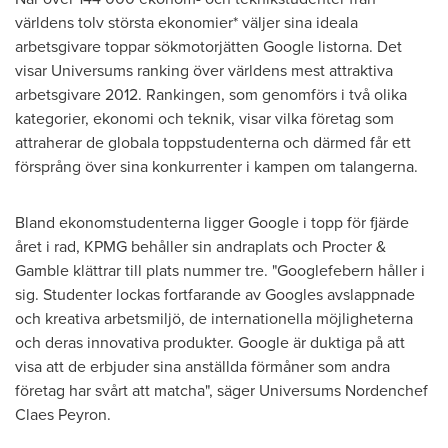
världens tolv största ekonomier* väljer sina ideala
arbetsgivare toppar sökmotorjätten Google listorna. Det
visar Universums ranking över världens mest attraktiva
arbetsgivare 2012. Rankingen, som genomförs i två olika
kategorier, ekonomi och teknik, visar vilka företag som
attraherar de globala toppstudenterna och därmed får ett
försprång över sina konkurrenter i kampen om talangerna.
Bland ekonomstudenterna ligger Google i topp för fjärde
året i rad, KPMG behåller sin andraplats och Procter &
Gamble klättrar till plats nummer tre. "Googlefebern håller i
sig. Studenter lockas fortfarande av Googles avslappnade
och kreativa arbetsmiljö, de internationella möjligheterna
och deras innovativa produkter. Google är duktiga på att
visa att de erbjuder sina anställda förmåner som andra
företag har svårt att matcha", säger Universums Nordenchef
Claes Peyron.