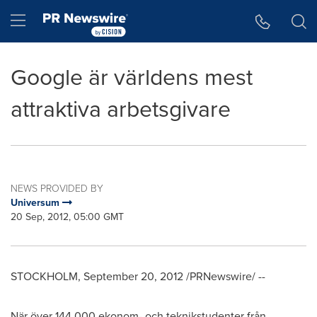
Accessibility Statement
Skip Navigation
Hamburger menu
Google är världens mest
attraktiva arbetsgivare
NEWS PROVIDED BY
Universum
20 Sep, 2012, 05:00 GMT
STOCKHOLM
,
September 20, 2012
/PRNewswire/ --
När över 144 000 ekonom- och teknikstudenter från