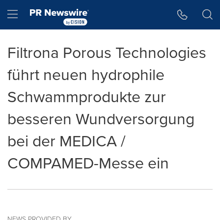
Accessibility Statement
Skip Navigation
Hamburger menu
Filtrona Porous Technologies
führt neuen hydrophile
Schwammprodukte zur
besseren Wundversorgung
bei der MEDICA /
COMPAMED-Messe ein
NEWS PROVIDED BY